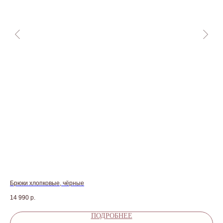
Брюки хлопковые, чёрные
Пла
14 990
р.
14 
ПОДРОБНЕЕ