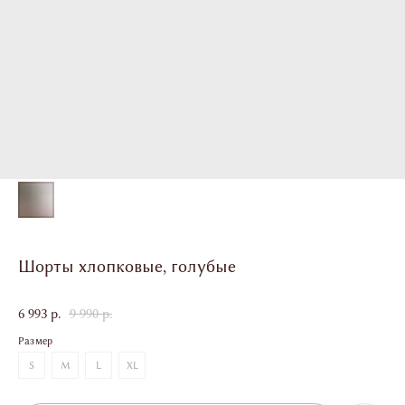
Шорты хлопковые, голубые
6 993
9 990
р.
р.
Размер
S
M
L
XL